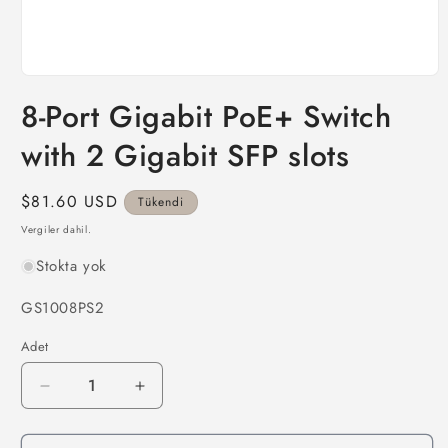
Medya
1
8-Port Gigabit PoE+ Switch
modda
oynatın
with 2 Gigabit SFP slots
Normal
$81.60 USD
Tükendi
fiyat
Vergiler dahil.
Stokta yok
SKU:
GS1008PS2
Adet
8-
8-
Port
Port
Gigabit
Gigabit