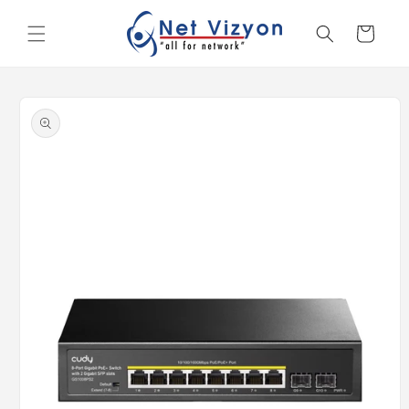
İçeriğe
atla
Sepet
Ürün
bilgisine
atla