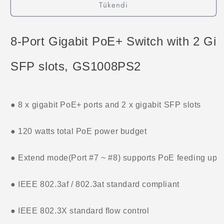
Tükendi
PoE+
PoE+
Switch
Switch
with
with
2
2
8-Port Gigabit PoE+ Switch with 2 Gig
Gigabit
Gigabit
SFP
SFP
SFP slots, GS1008PS2
slots
slots
için
için
adedi
adedi
azaltın
artırın
● 8 x gigabit PoE+ ports and 2 x gigabit SFP slots
● 120 watts total PoE power budget
● Extend mode(Port #7 ~ #8) supports PoE feeding up 
● IEEE 802.3af / 802.3at standard compliant
● IEEE 802.3X standard ﬂow control